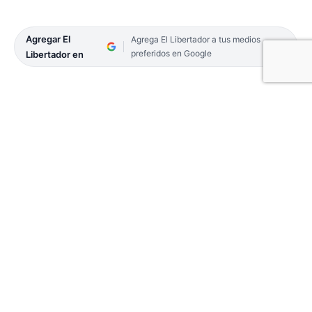
Agregar El
Agrega El Libertador a tus medios
preferidos en Google
Libertador en
Llegó el gran día para los fieles cristianos que
tienen en la Virgen María, bajo la advocación
guaraní de Nuestra Señora de Itatí, a la Madre que
los cuida y no abandona en las viscisitudes de la
vida, quienes por impedimento de la pandemia del
Covid-19 regresan ante la sagrada imagen después