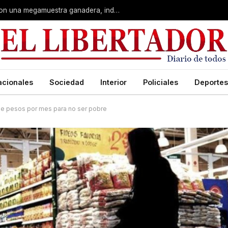
Corrientes: La Rural celebra 90 años con una megamuestra ganadera, industrial y artística
acionales
Sociedad
Interior
Policiales
Deportes
 de pesos por mes para no ser pobre