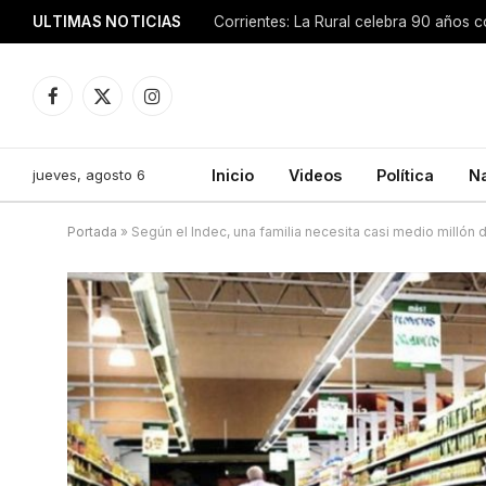
ULTIMAS NOTICIAS
Facebook
X
Instagram
(Twitter)
jueves, agosto 6
Inicio
Videos
Política
N
Portada
»
Según el Indec, una familia necesita casi medio millón