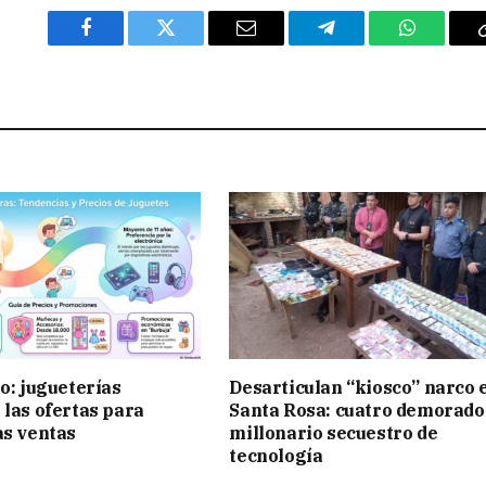
Facebook
Twitter
Email
Telegram
WhatsAp
ño: jugueterías
Desarticulan “kiosco” narco 
 las ofertas para
Santa Rosa: cuatro demorado
as ventas
millonario secuestro de
tecnología