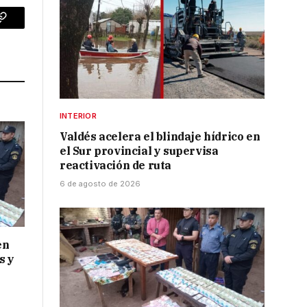
p
Copy
Link
INTERIOR
Valdés acelera el blindaje hídrico en
el Sur provincial y supervisa
reactivación de ruta
6 de agosto de 2026
en
s y