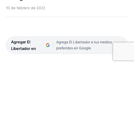
10 de febrero de 2022
Agregar El
Agrega El Libertador a tus medios
preferidos en Google
Libertador en
El programa de Presupuesto Participativo entregó
los fondos correspondientes al primer puesto del
ejercicio 2020, en el rubro Mujeres Rurales