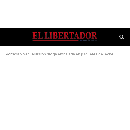
Portada
»
Secuestraron droga embalada en paquetes de leche