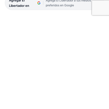
Agregar El
Agrega El Libertador a tus medios
preferidos en Google
Libertador en
La Sede Fiscal Descentralizada de Paso de los
Libres formalizó la imputación y logró que se
dictara la prisión preventiva para el chofer de un
camión detenido con más de tres toneladas y
media de marihuana.
La investigación se inició el lunes pasado, luego de
que efectivos de Gendarmería Nacional realizaran
un control vehicular de rutina en el kilómetro 480