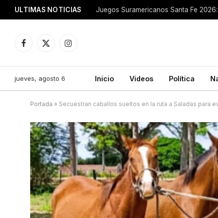
ULTIMAS NOTICIAS
Juegos Suramericanos Santa Fe 2026: 
Facebook
X
Instagram
(Twitter)
jueves, agosto 6
Inicio
Videos
Política
N
Portada
»
Secuestran caballos sueltos en la ruta a Saladas para evi