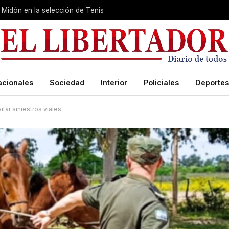
Midón en la selección de Tenis
acionales
Sociedad
Interior
Policiales
Deportes
tar siniestros viales