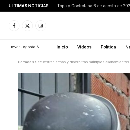
ULTIMAS NOTICIAS
Tapa y Contratapa 6 de agosto de 20
Facebook
X
Instagram
(Twitter)
jueves, agosto 6
Inicio
Videos
Política
N
Portada
»
Secuestran armas y dinero tras múltiples allanamientos 