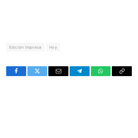
Edición Impresa
Hoy
Facebook
Twitter
Email
Telegram
WhatsApp
Copy
Link