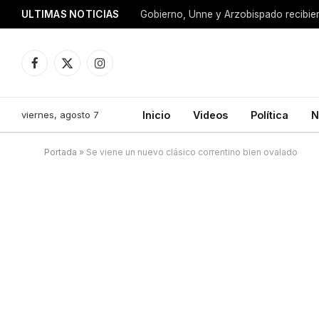
ULTIMAS NOTICIAS
Facebook
X
Instagram
(Twitter)
viernes, agosto 7
Inicio
Videos
Política
N
Portada
»
Se viene un nuevo clásico correntino bien ovalado