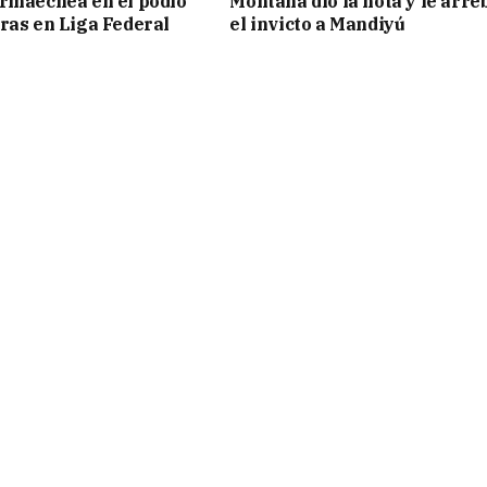
rmaechea en el podio
Montaña dio la nota y le arre
ras en Liga Federal
el invicto a Mandiyú