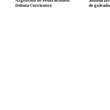
Argentino de Federaciones:
Juliana Ho
Debuta Corrientes
de goleado