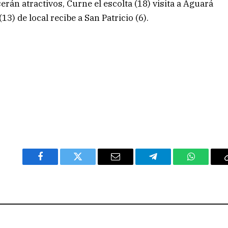
erán atractivos, Curne el escolta (18) visita a Aguará
(13) de local recibe a San Patricio (6).
Facebook
Twitter
Email
Telegram
WhatsAp