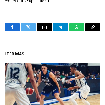
con el Club Yapú Guazú.
Facebook
Twitter
Email
Telegram
WhatsApp
Copy
Link
LEER MÁS