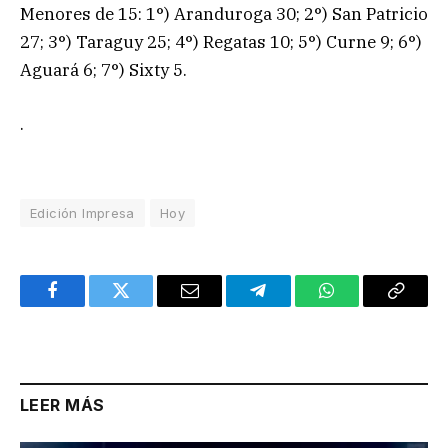
Menores de 15: 1°) Aranduroga 30; 2°) San Patricio
27; 3°) Taraguy 25; 4°) Regatas 10; 5°) Curne 9; 6°)
Aguará 6; 7°) Sixty 5.
.
Edición Impresa
Hoy
Facebook
Twitter
Email
Telegram
WhatsApp
Copy
Link
LEER MÁS