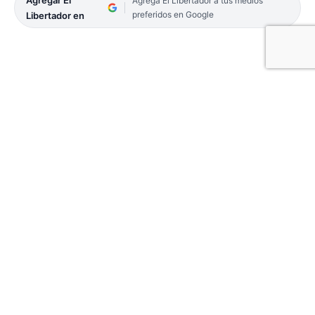
Agregar El
Agrega El Libertador a tus medios
preferidos en Google
Libertador en
Ya se encuentran abiertas las inscripciones para
los clubes interesados en participar del Torneo
Pre-Federal Mayores 2023. Informó la Federación
de Básquetbol Corrientes, que desde el día de ayer,
y hasta el 15 de julio lo podrán hacer. Este proceso
de inscripciones ya tiene varios anotados y desde
el 29 de julio comenzarán a competir.
Los clubes interesados lo deben realizar a través