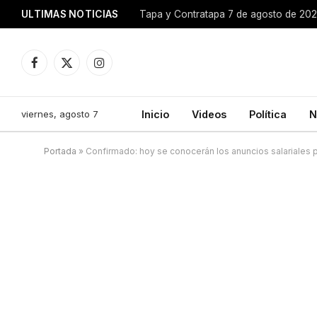
ULTIMAS NOTICIAS
Tapa y Contratapa 7 de agosto de 20
Facebook
X
Instagram
(Twitter)
viernes, agosto 7
Inicio
Videos
Política
N
Portada
»
Confirmado: hoy se conocerán los anuncios salariales 