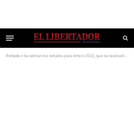
Portada
»
Se ultiman los detalles para Arteco 2022, que se realizará en la Ex Usina