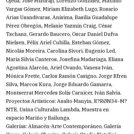
Ojeda, José Mizdraji, Lorenzo González, Máximo
Vargas Gómez, Miriam Elizabeth Lugo, Rosario
Arias Usandivaras, Anísima, Basilia Guadalupe
Pérez Obregón, Melanie Yazmín Craig, César
Tschanz, Gerardo Baucero, Oscar Daniel Dufva
Nielsen, Félix Ariel Cubilla, Esteban Gómez,
Nicolás Moreira, Carolina Sívori, Eugenio Led,
María Silvia Canteros, Josefina Madariaga, Eliana
Agostina Alarcón, Ariel Ovando, Vanesa Iván,
Mónica Frette, Carlos Ramón Casigno, Jorge Efren
Silva, Marcos Kura, Jorge Eduardo Gamarra,
Montserrat Mercedes Solís Carnicer, Iván Salvia.
Proyectos Artísticos: Asalto Manyin, E?RØN34~M?
NTE, Usina Culturalm Lambda, Muestra en
espacio Mariño y Bailunga.
Galerías: Almacén-Arte Contemporáneo, Galería