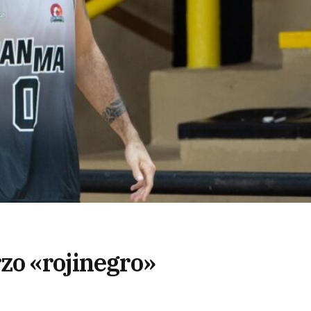
zo «rojinegro»