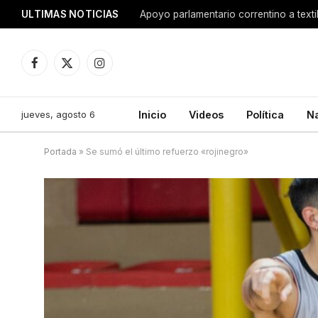
ULTIMAS NOTICIAS
Apoyo parlamentario correntino a texti
Facebook
X
Instagram
(Twitter)
jueves, agosto 6
Inicio
Videos
Política
N
Portada
»
Se sumó el último refuerzo «rojinegro»