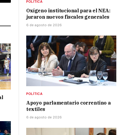
POLÍTICA
p
Copy
Oxígeno institucional para el NEA:
Link
juraron nuevos fiscales generales
6 de agosto de 2026
POLÍTICA
al
Apoyo parlamentario correntino a
textiles
6 de agosto de 2026