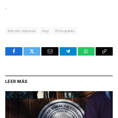
.
Edición Impresa
Hoy
Principales
Facebook
Twitter
Email
Telegram
WhatsApp
Copy
Link
LEER MÁS