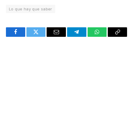
Lo que hay que saber
Facebook
Twitter
Email
Telegram
WhatsApp
Copy
Link