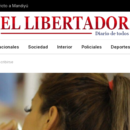
nvicto a Mandiyú
acionales
Sociedad
Interior
Policiales
Deportes
scribirse