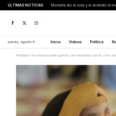
ULTIMAS NOTICIAS
Montaña dio la nota y le arrebató el i
Facebook
X
Instagram
(Twitter)
jueves, agosto 6
Inicio
Videos
Política
N
Portada
»
Se realizará taller gratuito de maquillaje social: como in