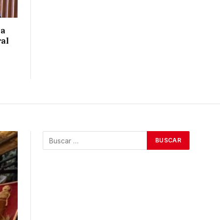
 a
ral