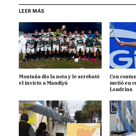
LEER MÁS
Montaña dio la nota y le arrebató
Con contun
el invicto a Mandiyú
metió en c
Londrina