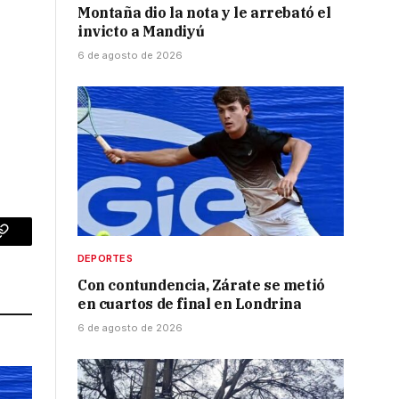
Montaña dio la nota y le arrebató el
invicto a Mandiyú
6 de agosto de 2026
p
Copy
DEPORTES
Link
Con contundencia, Zárate se metió
en cuartos de final en Londrina
6 de agosto de 2026