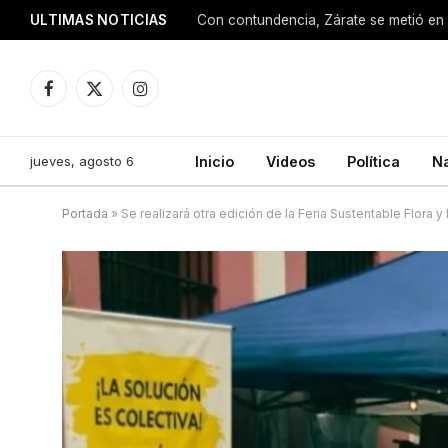
ULTIMAS NOTICIAS
Con contundencia, Zárate se metió en 
Facebook
X
Instagram
(Twitter)
jueves, agosto 6
Inicio
Videos
Política
N
Portada
»
Se realizará otra edición de la Feria Sustentable Flora y