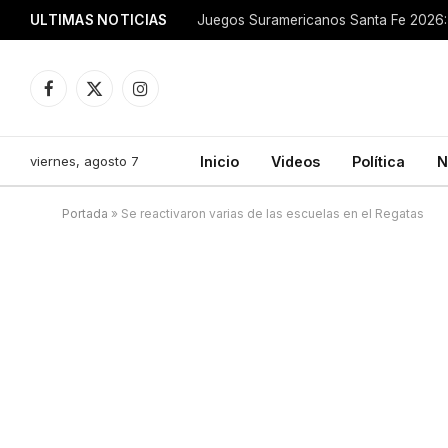
ULTIMAS NOTICIAS
Juegos Suramericanos Santa Fe 2026: 
Facebook
X
Instagram
(Twitter)
viernes, agosto 7
Inicio
Videos
Política
N
Portada
»
Se reactivaron varias de las escuelas en el Regatas