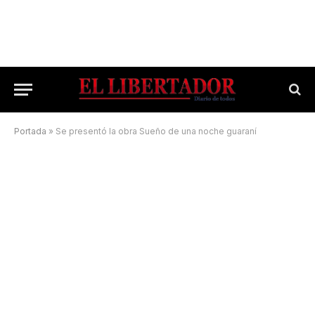
Portada
»
Se presentó la obra Sueño de una noche guaraní