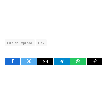
.
Edición Impresa
Hoy
Facebook
Twitter
Email
Telegram
WhatsApp
Copy
Link