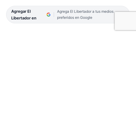
Agregar El
Agrega El Libertador a tus medios
preferidos en Google
Libertador en
Ayer en la mañana, se llevó adelante un operativo
sorpresa en las celdas de la Comisaría 7ª de la
Capital. Oficiales de la División Policial de Alto
Riego irrumpieron en las dependencias con canes
de la fuerza para llevar adelante una exhaustiva
requisa en el lugar. Se encontraron con armas
blancas, celulares y droga, entre otros elementos,