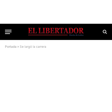
Portada
»
Se largó la carrera