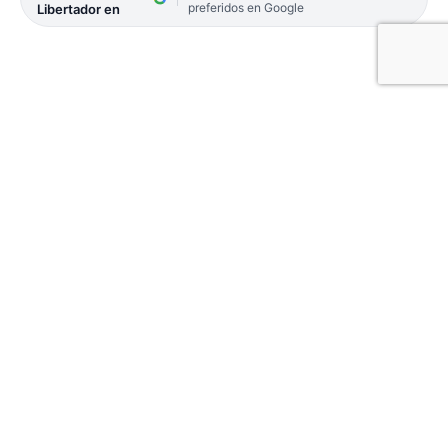
preferidos en Google
Libertador en
La comunidad de Juan Pujol celebró la 24° Fiesta
del Agricultor y coronó como reina a Oriana
Lercari de la Estación Sanitaria.
Hubo 18 postulantes representantes de distintas
instituciones, de las cuales se eligió a Noelia Soto
de la Biblioteca Popular »Caminos del Saber» como
Miss Simpatía; Xiomara Salinas de Aserradero
EUCA-O como Miss Elegancia, Araceli Borda de