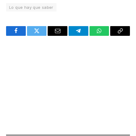
Lo que hay que saber
Facebook
Twitter
Email
Telegram
WhatsApp
Copy
Link