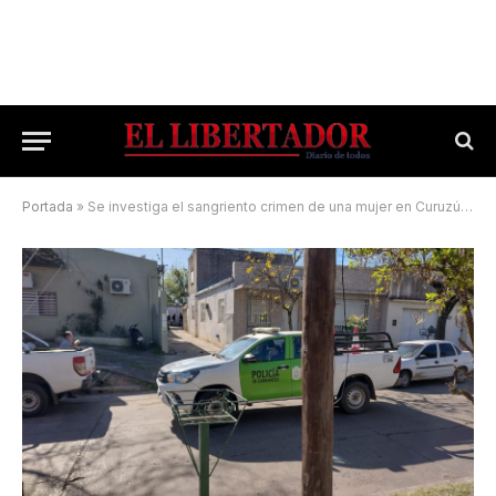
Portada
»
Se investiga el sangriento crimen de una mujer en Curuzú Cuatiá