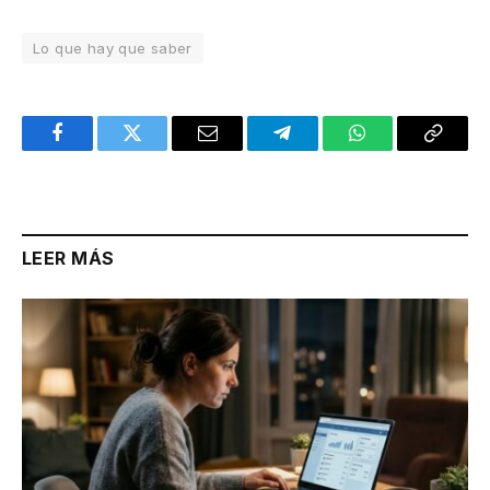
Lo que hay que saber
Facebook
Twitter
Email
Telegram
WhatsApp
Copy
Link
LEER MÁS