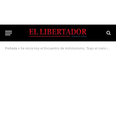
Portada
»
Se inicia hoy el Encuentro de Astroturismo, “bajo el cielo infinito de Mantilla”