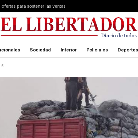
s ofertas para sostener las ventas
acionales
Sociedad
Interior
Policiales
Deportes
a 5