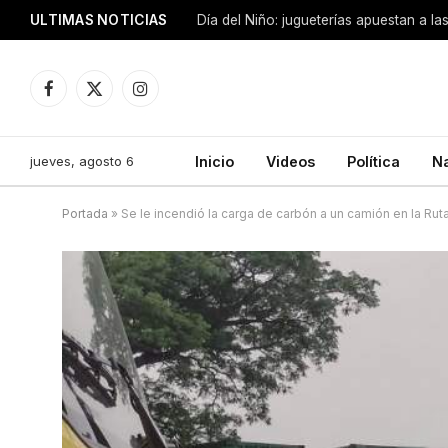
ULTIMAS NOTICIAS
Día del Niño: jugueterías apuestan a la
Facebook
X
Instagram
(Twitter)
jueves, agosto 6
Inicio
Videos
Política
N
Portada
»
Se le incendió la carga de carbón a un camión en la Rut