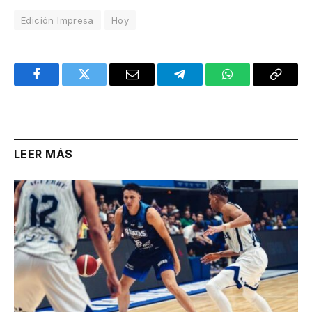
Edición Impresa
Hoy
Facebook
Twitter
Email
Telegram
WhatsApp
Copy
Link
LEER MÁS