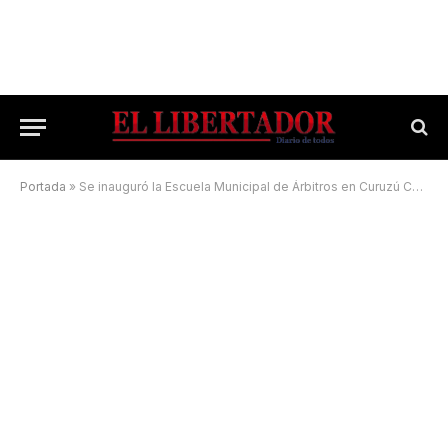
Portada
»
Se inauguró la Escuela Municipal de Árbitros en Curuzú Cuatiá