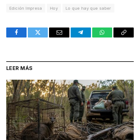
Edición Impresa
Hoy
Lo que hay que saber
Facebook
Twitter
Email
Telegram
WhatsApp
Copy
Link
LEER MÁS