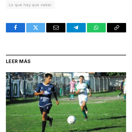
Lo que hay que saber
Facebook
Twitter
Email
Telegram
WhatsApp
Copy
Link
LEER MÁS