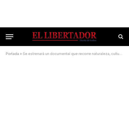
Portada
»
Se estrenará un documental que recorre naturaleza, cultura e idiosincrasia correntinas