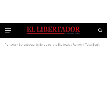
Portada
»
Se entregarán libros para la Biblioteca Ramón I Taka Benítez