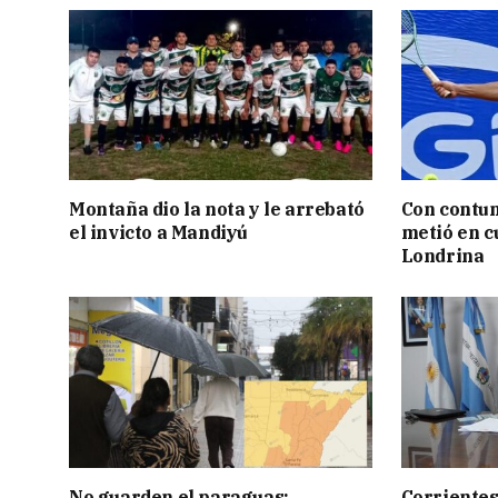
Montaña dio la nota y le arrebató
Con contun
el invicto a Mandiyú
metió en c
Londrina
No guarden el paraguas:
Corrientes