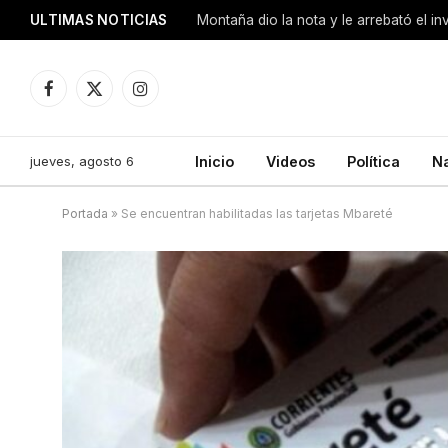
ULTIMAS NOTICIAS
Montaña dio la nota y le arrebató el i
Facebook
X
Instagram
(Twitter)
jueves, agosto 6
Inicio
Videos
Política
N
Portada
»
Se encuentran habilitadas las tarjetas Mbareté