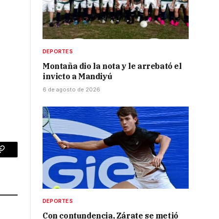
DEPORTES
Montaña dio la nota y le arrebató el
invicto a Mandiyú
6 de agosto de 2026
p
Copy
Link
DEPORTES
Con contundencia, Zárate se metió