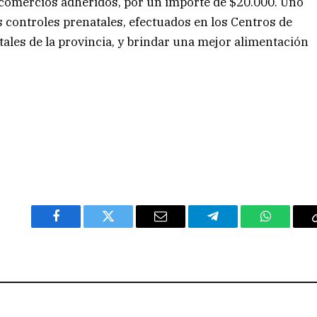
 comercios adheridos, por un importe de $20.000. Uno
os controles prenatales, efectuados en los Centros de
tales de la provincia, y brindar una mejor alimentación
Facebook
Twitter
Email
Telegram
WhatsAp