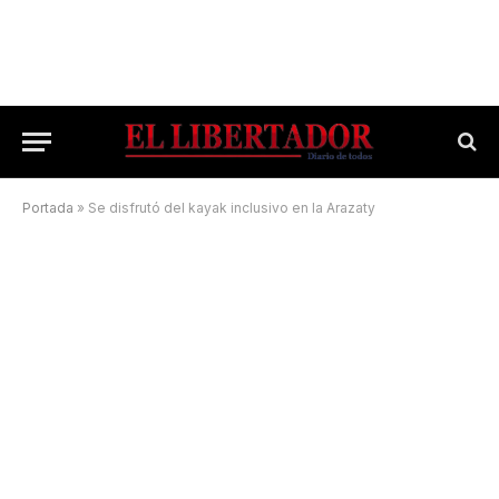
Portada
»
Se disfrutó del kayak inclusivo en la Arazaty