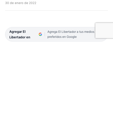
30 de enero de 2022
Agregar El
Agrega El Libertador a tus medios
preferidos en Google
Libertador en
Mediante un comunicado oficial, los directivos del
Hospital de Campaña Escuela Hogar ratificaron
que «desde que comenzó a funcionar, contamos
con un protocolo de entrega y traslado de los