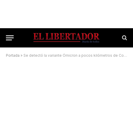
Portada
»
Se detectó la variante Ómicron a pocos kilómetros de Corrientes