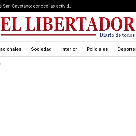
Cientos de fieles colman el santuario de San Cayetano: conocé las actividades de hoy
acionales
Sociedad
Interior
Policiales
Deporte
A