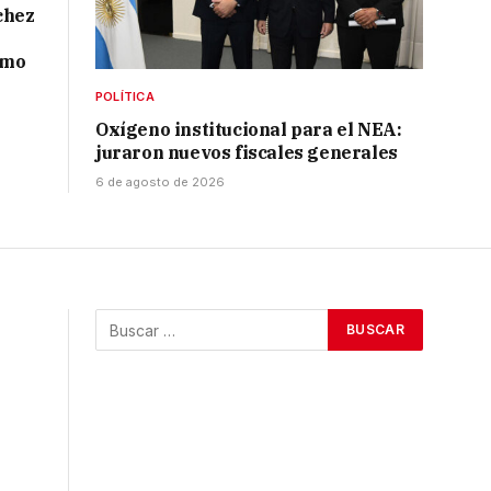
chez
smo
POLÍTICA
Oxígeno institucional para el NEA:
juraron nuevos fiscales generales
6 de agosto de 2026