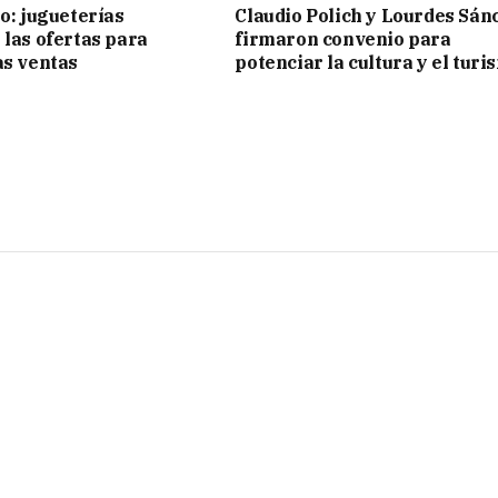
ño: jugueterías
Claudio Polich y Lourdes Sán
 las ofertas para
firmaron convenio para
as ventas
potenciar la cultura y el turi