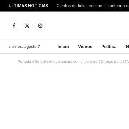
ULTIMAS NOTICIAS
Facebook
X
Instagram
(Twitter)
viernes, agosto 7
Inicio
Videos
Política
N
Portada
»
Se definió que pasará con el paro de 72 horas de la UT