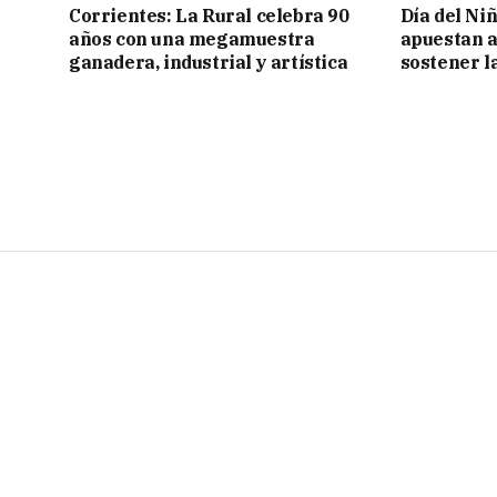
Corrientes: La Rural celebra 90
Día del Ni
años con una megamuestra
apuestan a
ganadera, industrial y artística
sostener l