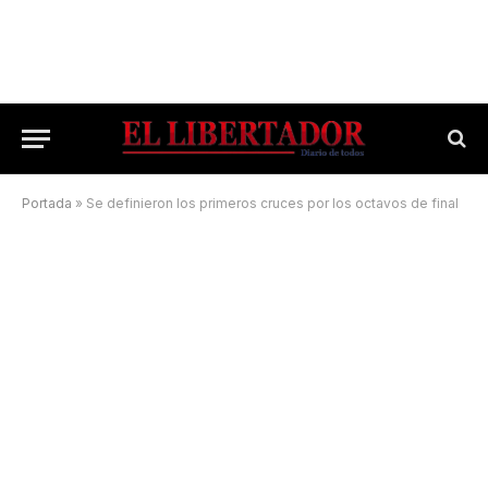
Portada
»
Se definieron los primeros cruces por los octavos de final