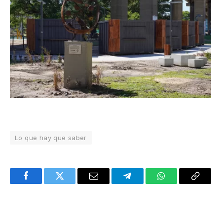
Lo que hay que saber
Facebook
Twitter
Email
Telegram
WhatsApp
Copy
Link