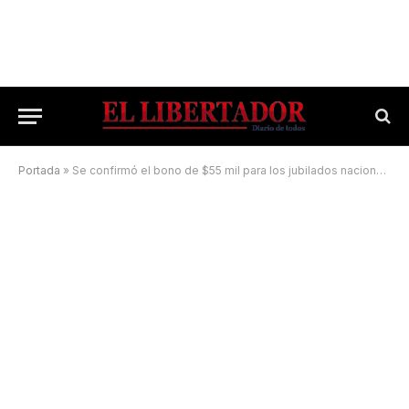
Portada
»
Se confirmó el bono de $55 mil para los jubilados nacionales