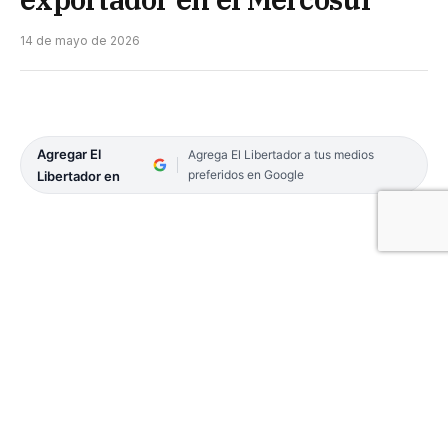
14 de mayo de 2026
Agregar El
Agrega El Libertador a tus medios
preferidos en Google
Libertador en
Tras integrar la comitiva oficial que viajó a Brasil
en el marco de la nueva agencia de inversiones
provincial, el ex diputado provincial Javier Sáez