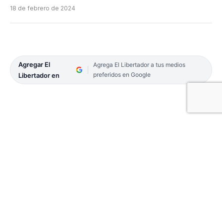
18 de febrero de 2024
Agregar El
Agrega El Libertador a tus medios
preferidos en Google
Libertador en
Decenas de familias estuvieron, por varios días,
bajo el agua en el barrio Los Chacales de Goya por
las copiosas y reiteradas lluvias en la primera
semana de enero, situación dramática por la que,