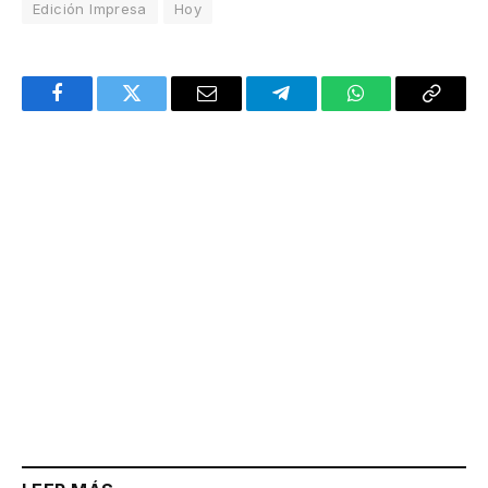
Edición Impresa
Hoy
Facebook
Twitter
Email
Telegram
WhatsApp
Copy
Link