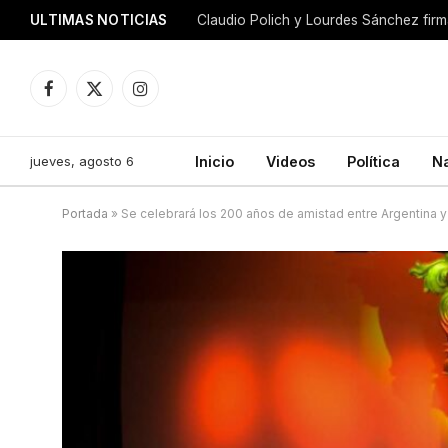
ULTIMAS NOTICIAS
Facebook
X
Instagram
(Twitter)
jueves, agosto 6
Inicio
Videos
Política
N
Portada
»
Se celebrará los 200 años de amistad entre Argentina 