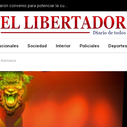
Claudio Polich y Lourdes Sánchez firmaron convenio para potenciar la cultura y el turismo
acionales
Sociedad
Interior
Policiales
Deportes
y Alemania