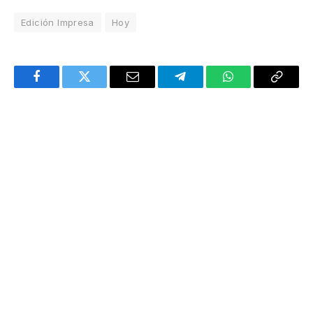
Edición Impresa
Hoy
Facebook
Twitter
Email
Telegram
WhatsApp
Copy
Link