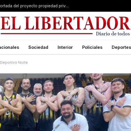
El Senado avanza con una versión recortada del proyecto propiedad privada: desalojo exprés, plazos y menos capítulos
acionales
Sociedad
Interior
Policiales
Deportes
 Deportivo Norte