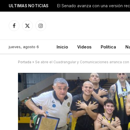
ULTIMAS NOTICIAS
Facebook
X
Instagram
(Twitter)
jueves, agosto 6
Inicio
Videos
Política
N
Portada
»
Se abre el Cuadrangular y Comunicaciones arranca con