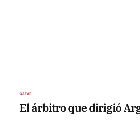
QATAR
El árbitro que dirigió Ar
desafectado del mundial
11 de diciembre de 2022