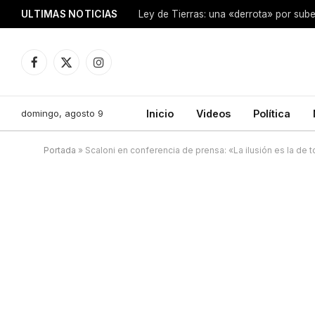
ULTIMAS NOTICIAS
Ley de Tierras: una «derrota» por sube
Facebook
X
Instagram
(Twitter)
domingo, agosto 9
Inicio
Videos
Política
Portada
»
Scaloni en conferencia de prensa: «La ilusión es la de 