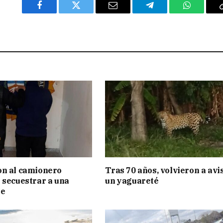
Facebook
Twitter
Email
Telegram
WhatsAp
on al camionero
Tras 70 años, volvieron a avi
 secuestrar a una
un yaguareté
te