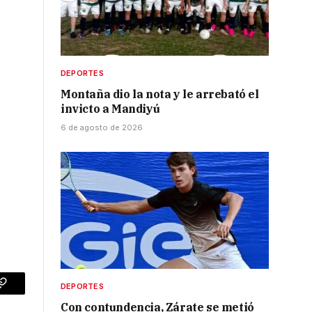
l
DEPORTES
Montaña dio la nota y le arrebató el
invicto a Mandiyú
6 de agosto de 2026
DEPORTES
p
Copy
Con contundencia, Zárate se metió