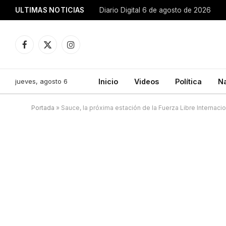
ULTIMAS NOTICIAS
Diario Digital 6 de agosto de 2026
Facebook
X
Instagram
(Twitter)
jueves, agosto 6
Inicio
Videos
Política
N
Portada
»
Sauce, la próxima estación de la Fuerza Libre Internacion