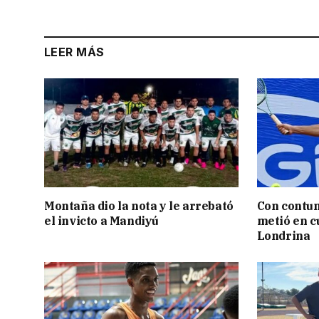
LEER MÁS
Montaña dio la nota y le arrebató
Con contun
el invicto a Mandiyú
metió en c
Londrina