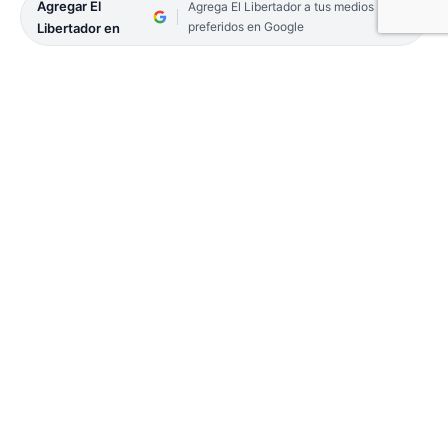
Agregar El
Agrega El Libertador a tus medios
preferidos en Google
Libertador en
El Hospital Pediátrico de Goya “Ángel de la Guarda”
dependiente del Ministerio de Salud de la provincia
comenzó su labor con una intensa actividad,
consolidándose en apenas dos semanas como un
centro de referencia indispensable para la salud
infantil de la zona.
De acuerdo a los registros oficiales, en los