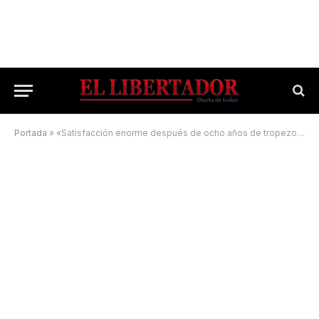
Portada
»
«Satisfacción enorme después de ocho años de tropezones»