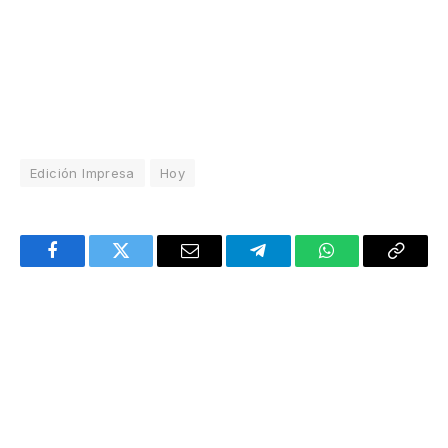
Edición Impresa
Hoy
Facebook
Twitter
Email
Telegram
WhatsApp
Copy
Link