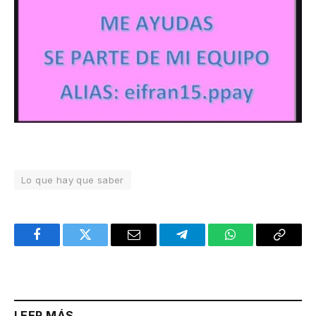
Lo que hay que saber
Facebook
Twitter
Email
Telegram
WhatsApp
Copy
Link
LEER MÁS